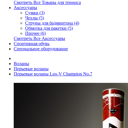
Смотреть Все Товары для тенниса
Аксессуары
Сумки (3)
Чехлы (5)
Струны для бадминтона (4)
Обмотка для ракетки (5)
Прочее (6)
Смотреть Все Аксессуары
Спортивная обувь
Специальное оборудование
Воланы
Перьевые воланы
Перьевые воланы Lux-V Champion No.7