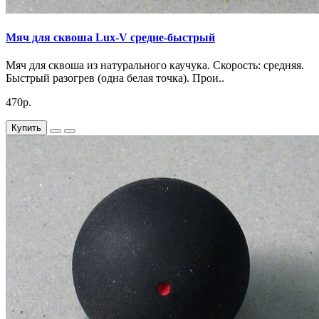
Мяч для сквоша Lux-V средне-быстрый
Мяч для сквоша из натурального каучука. Скорость: средняя.
Быстрый разогрев (одна белая точка). Прои..
470р.
Купить