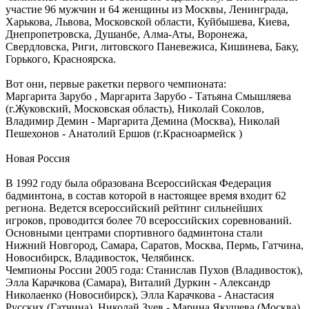
участие 96 мужчин и 64 женщины из Москвы, Ленинграда,
Харькова, Львова, Московской области, Куйбышева, Киева,
Днепропетровска, Душанбе, Алма-Аты, Воронежа,
Свердловска, Риги, литовского Паневежиса, Кишинева, Баку,
Горького, Красноярска.
Вот они, первые ракетки первого чемпионата:
Маргарита Зарубо , Маргарита Зарубо - Татьяна Смышляева
(г.Жуковский, Московская область), Николай Соколов,
Владимир Демин - Маргарита Демина (Москва), Николай
Пешехонов - Анатолий Ершов (г.Красноармейск )
Новая Россия
В 1992 году была образована Всероссийская Федерация
бадминтона, в состав которой в настоящее время входит 62
региона. Ведется всероссийский рейтинг сильнейших
игроков, проводится более 70 всероссийских соревнований.
Основными центрами спортивного бадминтона стали
Нижний Новгород, Самара, Саратов, Москва, Пермь, Гатчина,
Новосибирск, Владивосток, Челябинск.
Чемпионы России 2005 года: Станислав Пухов (Владивосток),
Элла Карачкова (Самара), Виталий Дуркин - Александр
Николаенко (Новосибирск), Элла Карачкова - Анастасия
Русских (Гатчина), Николай Зуев - Марина Якушева (Москва).