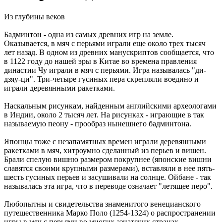
Из глубины веков
Бадминтон - одна из самых древних игр на земле.
Оказывается, в мяч с перьями играли еще около трех тысяч
лет назад. В одном из древних манускриптов сообщается, что
в 1122 году до нашей эры в Китае во времена правления
династии Чу играли в мяч с перьями. Игра называлась "ди-
дзяу-ци". Три-четыре гусиных пера скрепляли воедино и
играли деревянными ракетками.
Наскальным рисункам, найденным английскими археологами
в Индии, около 2 тысяч лет. На рисунках - играющие в так
называемую пеону - прообраз нынешнего бадминтона.
Японцы тоже с незапамятных времен играли деревянными
ракетками в мяч, хитроумно сделанный из перьев и вишен.
Брали спелую вишню размером покрупнее (японские вишни
славятся своими крупными размерами), вставляли в нее пять-
шесть гусиных перьев и засушивали на солнце. Ойбане - так
называлась эта игра, что в переводе означает "летящее перо".
Любопытны и свидетельства знаменитого венецианского
путешественника Марко Поло (1254-1324) о распространении
игры в мяч с перьями во многих азиатских странах.