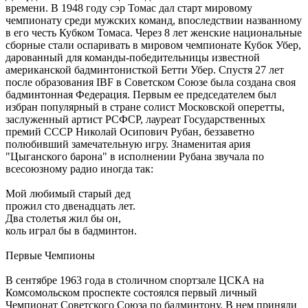
времени. В 1948 году сэр Томас дал старт мировому
чемпионату среди мужских команд, впоследствии названному
в его честь Кубком Томаса. Через 8 лет женские национальные
сборные стали оспаривать в мировом чемпионате Кубок Убер,
дарованный для команды-победительницы известной
американской бадминтонисткой Бетти Убер. Спустя 27 лет
после образования IBF в Советском Союзе была создана своя
бадминтонная Федерация. Первым ее председателем был
избран популярный в стране солист Московской оперетты,
заслуженный артист РСФCР, лауреат Государственных
премий СССР Николай Осипович Рубан, беззаветно
полюбивший замечательную игру. Знаменитая ария
"Цыганского барона" в исполнении Рубана звучала по
всесоюзному радио иногда так:
Мой любимый старый дед
прожил сто двенадцать лет.
Два столетья жил бы он,
коль играл бы в бадминтон.
Первые Чемпионы
В сентябре 1963 года в столичном спортзале ЦСКА на
Комсомольском проспекте состоялся первый личный
Чемпионат Советского Союза по бадминтону. В нем приняли