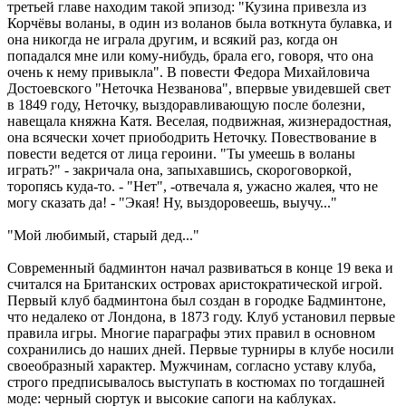
третьей главе находим такой эпизод: "Кузина привезла из
Корчёвы воланы, в один из воланов была воткнута булавка, и
она никогда не играла другим, и всякий раз, когда он
попадался мне или кому-нибудь, брала его, говоря, что она
очень к нему привыкла". В повести Федора Михайловича
Достоевского "Неточка Незванова", впервые увидевшей свет
в 1849 году, Неточку, выздоравливающую после болезни,
навещала княжна Катя. Веселая, подвижная, жизнерадостная,
она всячески хочет приободрить Неточку. Повествование в
повести ведется от лица героини. "Ты умеешь в воланы
играть?" - закричала она, запыхавшись, скороговоркой,
торопясь куда-то. - "Нет", -отвечала я, ужасно жалея, что не
могу сказать да! - "Экая! Ну, выздоровеешь, выучу..."
"Мой любимый, старый дед..."
Современный бадминтон начал развиваться в конце 19 века и
считался на Британских островах аристократической игрой.
Первый клуб бадминтона был создан в городке Бадминтоне,
что недалеко от Лондона, в 1873 году. Клуб установил первые
правила игры. Многие параграфы этих правил в основном
сохранились до наших дней. Первые турниры в клубе носили
своеобразный характер. Мужчинам, согласно уставу клуба,
строго предписывалось выступать в костюмах по тогдашней
моде: черный сюртук и высокие сапоги на каблуках.