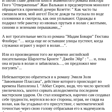
В пятой главе девятой книги знаменитого романа Виктора
Гюго "Отверженные" Жан Вальжан в предсмертном монологе
обращается к приемной дочери Козетте: " Как часто ты
смешила меня, мой ангел! После дождя ты пускала по воде
соломинки и смотрела, как они уплывают. Однажды я
подарил тебе ракетку из ивовых прутьев и волан с желтыми,
синими и зелеными перышками,,,"
А вот трогательные места из романа "Мадам Бовари" Гюстава
Флобера: "… когда еще не остывшие улицы пустеют, когда
служанки играют у ворот в волан…".
Или из произведения того же времени английской
писательницы Шарлотты Бронте " Джейн Эйр" : "… и, пока
она играла в волан и забавлялась…, он предложил мне
погулять"...
Небезынтересно обратиться и к роману Эмиля Золя
"Завоевание Плассана", действие которого происходит во
времена Наполеона I. "Аббат Сюрен, видя, что число зрителей
увеличилось, захотел сорвать аплодисменты последним
мастерским ударом. Он стал изощряться, нарочно сам создавал
себе трудности, вертелся во все стороны, играя, не глядя на
волан, как бы угадывал его присутствие, с математической
точностью через свою голову отбрасывая его к мадемуазель