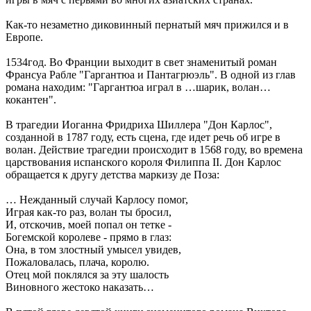
Как-то незаметно диковинный пернатый мяч прижился и в
Европе.
1534год. Во Франции выходит в свет знаменитый роман
Франсуа Рабле "Гаргантюа и Пантагрюэль". В одной из глав
романа находим: "Гаргантюа играл в …шарик, волан…
кокантен".
В трагедии Иоганна Фридриха Шиллера "Дон Карлос",
созданной в 1787 году, есть сцена, где идет речь об игре в
волан. Действие трагедии происходит в 1568 году, во времена
царствования испанского короля Филиппа II. Дон Карлос
обращается к другу детства маркизу де Поза:
… Нежданный случай Карлосу помог,
Играя как-то раз, волан ты бросил,
И, отскочив, моей попал он тетке -
Богемской королеве - прямо в глаз:
Она, в том злостный умысел увидев,
Пожаловалась, плача, королю.
Отец мой поклялся за эту шалость
Виновного жестоко наказать…