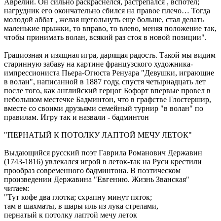
Аврелии. Он сильно раскраснелся, растрепался , вспотел;
нагрудник его окончательно сбился на правое плечо… Тогда
молодой аббат , желая щегольнуть еще больше, стал делать
маленькие прыжки, то вправо, то влево, меняя положение так,
чтобы принимать волан, всякий раз стоя в новой позиции".
Грациозная и изящная игра, дарящая радость. Такой мы видим
старинную забаву на картине французского художника-
импрессиониста Пьера-Огюста Ренуара "Девушки, играющие
в волан", написанной в 1887 году, спустя четырнадцать лет
после того, как английский герцог Бофорт впервые провел в
небольшом местечке Бадминтон, что в графстве Глостершир,
вместе со своими друзьями семейный турнир "в волан" по
правилам. Игру так и назвали - бадминтон
"ПЕРНАТЫЙ К ПОТОЛКУ ЛАПТОЙ МЕЧУ ЛЕТОК"
Выдающийся русский поэт Гаврила Романович Державин
(1743-1816) увлекался игрой в леток-так на Руси крестили
прообраз современного бадминтона. В поэтическом
произведении Державина "Евгению. Жизнь Званская"
читаем:
"Тут кофе два глотка; схрапну минут пяток;
там в шахматы, в шары иль из лука стрелами,
пернатый к потолку лаптой мечу леток