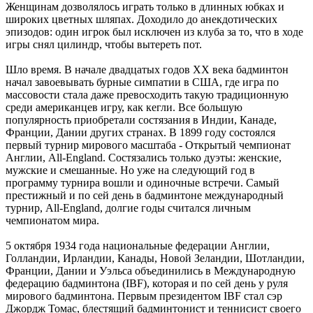
Женщинам дозволялось играть только в длинных юбках и
широких цветных шляпах. Доходило до анекдотических
эпизодов: один игрок был исключен из клуба за то, что в ходе
игры снял цилиндр, чтобы вытереть пот.
Шло время. В начале двадцатых годов ХХ века бадминтон
начал завоевывать бурные симпатии в США, где игра по
массовости стала даже превосходить такую традиционную
среди американцев игру, как кегли. Все большую
популярность приобретали состязания в Индии, Канаде,
Франции, Дании других странах. В 1899 году состоялся
первый турнир мирового масштаба - Открытый чемпионат
Англии, All-England. Состязались только дуэты: женские,
мужские и смешанные. Но уже на следующий год в
программу турнира вошли и одиночные встречи. Самый
престижный и по сей день в бадминтоне международный
турнир, All-England, долгие годы считался личным
чемпионатом мира.
5 октября 1934 года национальные федерации Англии,
Голландии, Ирландии, Канады, Новой Зеландии, Шотландии,
Франции, Дании и Уэльса объединились в Международную
федерацию бадминтона (IBF), которая и по сей день у руля
мирового бадминтона. Первым президентом IBF стал сэр
Джордж Томас, блестящий бадминтонист и теннисист своего