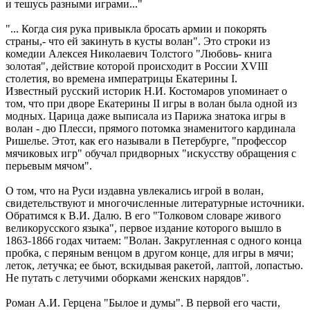
и тешусь разными играми..."
"... Когда сия рука привыкла бросать армии и покорять
страны,- что ей закинуть в кусты волан". Это строки из
комедии Алексея Николаевич Толстого "Любовь- книга
золотая", действие которой происходит в России XVIII
столетия, во времена императрицы Екатерины I.
Известный русский историк Н.И. Костомаров упоминает о
том, что при дворе Екатерины II игры в волан была одной из
модных. Царица даже выписала из Парижа знатока игры в
волан - дю Плесси, прямого потомка знаменитого кардинала
Ришелье. Этот, как его называли в Петербурге, "профессор
мячиковых игр" обучал придворных "искусству обращения с
перьевым мячом".
О том, что на Руси издавна увлекались игрой в волан,
свидетельствуют и многочисленные литературные источники.
Обратимся к В.И. Далю. В его "Толковом словаре живого
великорусского языка", первое издание которого вышло в
1863-1866 годах читаем: "Волан. Закругленная с одного конца
пробка, с перяным венцом в другом конце, для игры в мячи;
леток, летучка; ее бьют, вскидывая ракетой, лаптой, лопастью.
Не путать с летучими оборками женских нарядов".
Роман А.И. Герцена "Былое и думы". В первой его части,