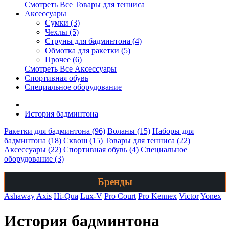
Смотреть Все Товары для тенниса
Аксессуары
Сумки (3)
Чехлы (5)
Струны для бадминтона (4)
Обмотка для ракетки (5)
Прочее (6)
Смотреть Все Аксессуары
Спортивная обувь
Специальное оборудование
История бадминтона
Ракетки для бадминтона (96)
Воланы (15)
Наборы для
бадминтона (18)
Сквош (15)
Товары для тенниса (22)
Аксессуары (22)
Спортивная обувь (4)
Специальное
оборудование (3)
Бренды
Ashaway
Axis
Hi-Qua
Lux-V
Pro Court
Pro Kennex
Victor
Yonex
История бадминтона