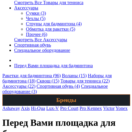
Смотреть Все Товары для тенниса
Аксессуары
Сумки (3)
Чехлы (5)
Струны для бадминтона (4)
Обмотка для ракетки (5)
Прочее (6)
Смотреть Все Аксессуары
Спортивная обувь
Специальное оборудование
Перед Вами площадка для бадминтона
Ракетки для бадминтона (96)
Воланы (15)
Наборы для
бадминтона (18)
Сквош (15)
Товары для тенниса (22)
Аксессуары (22)
Спортивная обувь (4)
Специальное
оборудование (3)
Бренды
Ashaway
Axis
Hi-Qua
Lux-V
Pro Court
Pro Kennex
Victor
Yonex
Перед Вами площадка для