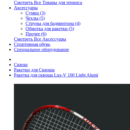
Смотреть Все Товары для тенниса
Аксессуары
Сумки (3)
Чехлы (5)
Струны для бадминтона (4)
Обмотка для ракетки (5)
Прочее (6)
Смотреть Все Аксессуары
Спортивная обувь
Специальное оборудование
Сквош
Ракетки для Сквоша
Ракетка для сквоша Lux-V 100 Light Alumi