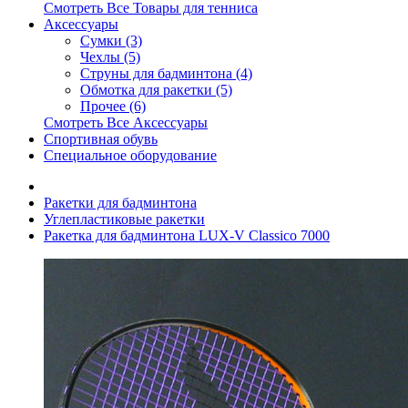
Смотреть Все Товары для тенниса
Аксессуары
Сумки (3)
Чехлы (5)
Струны для бадминтона (4)
Обмотка для ракетки (5)
Прочее (6)
Смотреть Все Аксессуары
Спортивная обувь
Специальное оборудование
Ракетки для бадминтона
Углепластиковые ракетки
Ракетка для бадминтона LUX-V Classico 7000