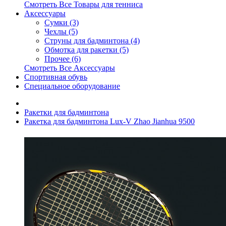
Смотреть Все Товары для тенниса
Аксессуары
Сумки (3)
Чехлы (5)
Струны для бадминтона (4)
Обмотка для ракетки (5)
Прочее (6)
Смотреть Все Аксессуары
Спортивная обувь
Специальное оборудование
Ракетки для бадминтона
Ракетка для бадминтона Lux-V Zhao Jianhua 9500