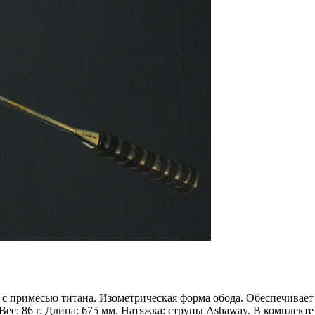
с примесью титана. Изометрическая форма обода. Обеспечивает
Вес: 86 г. Длина: 675 мм. Натяжка: струны Ashaway. В комплект