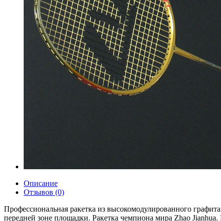
Описание
Отзывов (0)
Профессиональная ракетка из высокомодулированного графита 
передней зоне площадки. Ракетка чемпиона мира Zhao Jianhua. 