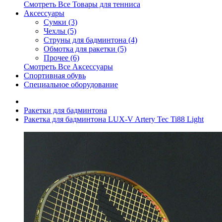
Смотреть Все Товары для тенниса
Аксессуары
Сумки (3)
Чехлы (5)
Струны для бадминтона (4)
Обмотка для ракетки (5)
Прочее (6)
Смотреть Все Аксессуары
Спортивная обувь
Специальное оборудование
Ракетки для бадминтона
Ракетка для бадминтона LUX-V Artery Tec Ti88 Light