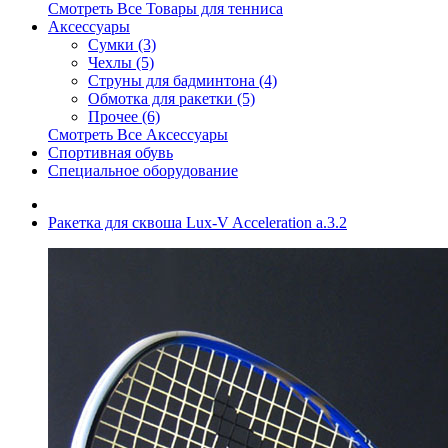
Смотреть Все Товары для тенниса
Аксессуары
Сумки (3)
Чехлы (5)
Струны для бадминтона (4)
Обмотка для ракетки (5)
Прочее (6)
Смотреть Все Аксессуары
Спортивная обувь
Специальное оборудование
Ракетка для сквоша Lux-V Acceleration a.3.2