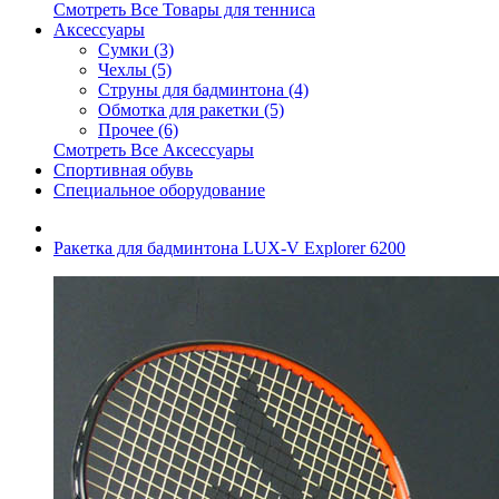
Смотреть Все Товары для тенниса
Аксессуары
Сумки (3)
Чехлы (5)
Струны для бадминтона (4)
Обмотка для ракетки (5)
Прочее (6)
Смотреть Все Аксессуары
Спортивная обувь
Специальное оборудование
Ракетка для бадминтона LUX-V Explorer 6200