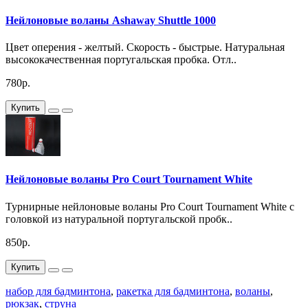
Нейлоновые воланы Ashaway Shuttle 1000
Цвет оперения - желтый. Скорость - быстрые. Натуральная
высококачественная португальская пробка. Отл..
780р.
Купить
Нейлоновые воланы Pro Court Tournament White
Турнирные нейлоновые воланы Pro Court Tournament White с
головкой из натуральной португальской пробк..
850р.
Купить
набор для бадминтона
,
ракетка для бадминтона
,
воланы
,
рюкзак
,
струна