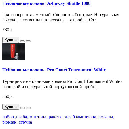
Нейлоновые воланы Ashaway Shuttle 1000
Цвет оперения - желтый. Скорость - быстрые. Натуральная
высококачественная португальская пробка. Отл..
780р.
Купить
Нейлоновые воланы Pro Court Tournament White
Турнирные нейлоновые воланы Pro Court Tournament White с
головкой из натуральной португальской пробк..
850р.
Купить
набор для бадминтона
,
ракетка для бадминтона
,
воланы
,
рюкзак
,
струна