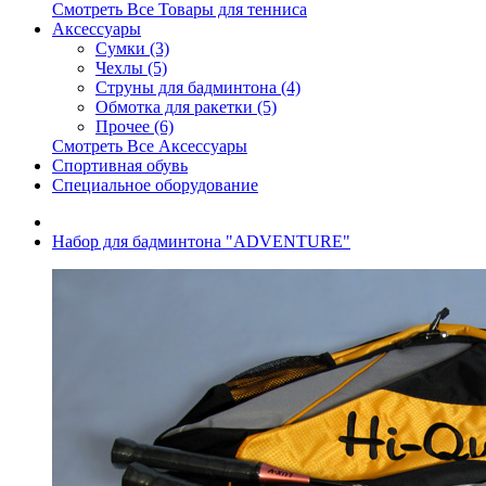
Смотреть Все Товары для тенниса
Аксессуары
Сумки (3)
Чехлы (5)
Струны для бадминтона (4)
Обмотка для ракетки (5)
Прочее (6)
Смотреть Все Аксессуары
Спортивная обувь
Специальное оборудование
Набор для бадминтона "ADVENTURE"