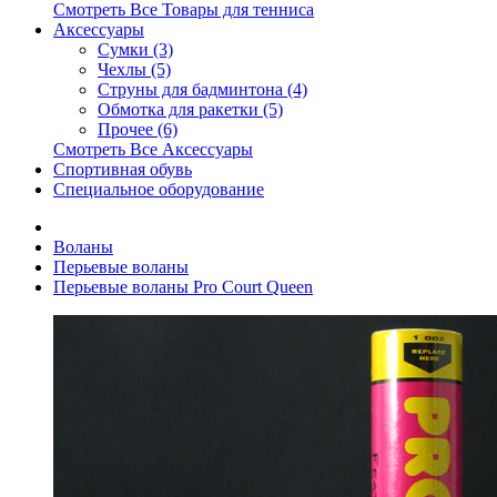
Смотреть Все Товары для тенниса
Аксессуары
Сумки (3)
Чехлы (5)
Струны для бадминтона (4)
Обмотка для ракетки (5)
Прочее (6)
Смотреть Все Аксессуары
Спортивная обувь
Специальное оборудование
Воланы
Перьевые воланы
Перьевые воланы Pro Court Queen