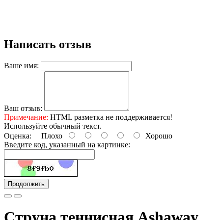
из Vectran® и нейлона. Поперечное сечение: 1.45 mm. Длина: 40 ft (12 m).
Производитель-Ashaway,США Популярнейшая струна в любительском теннисе
США.
Написать отзыв
Ваше имя:
Ваш отзыв:
Примечание:
HTML разметка не поддерживается!
Используйте обычный текст.
Оценка:
Плохо
Хорошо
Введите код, указанный на картинке:
Продолжить
Струна теннисная Ashaway