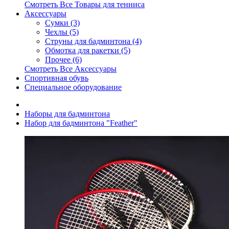
Смотреть Все Товары для тенниса
Аксессуары
Сумки (3)
Чехлы (5)
Струны для бадминтона (4)
Обмотка для ракетки (5)
Прочее (6)
Смотреть Все Аксессуары
Спортивная обувь
Специальное оборудование
Наборы для бадминтона
Набор для бадминтона "Feather"