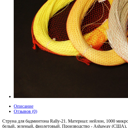
Описание
Отзывов (0)
Струна для бадминтона Rally-21. Материал: нейлон, 1000 микро
белый, зеленый, фиолетовый. Производство - Ashaway (США), 