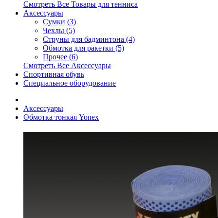
Смотреть Все Товары для тенниса
Аксессуары
Сумки (3)
Чехлы (5)
Струны для бадминтона (4)
Обмотка для ракетки (5)
Прочее (6)
Смотреть Все Аксессуары
Спортивная обувь
Специальное оборудование
Аксессуары
Обмотка тонкая Yonex