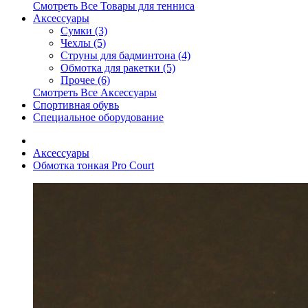
Смотреть Все Товары для тенниса
Аксессуары
Сумки (3)
Чехлы (5)
Струны для бадминтона (4)
Обмотка для ракетки (5)
Прочее (6)
Смотреть Все Аксессуары
Спортивная обувь
Специальное оборудование
Аксессуары
Обмотка тонкая Pro Court