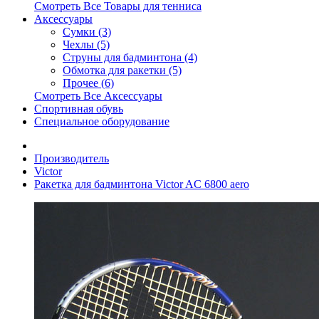
Смотреть Все Товары для тенниса
Аксессуары
Сумки (3)
Чехлы (5)
Струны для бадминтона (4)
Обмотка для ракетки (5)
Прочее (6)
Смотреть Все Аксессуары
Спортивная обувь
Специальное оборудование
Производитель
Victor
Ракетка для бадминтона Victor AC 6800 aero