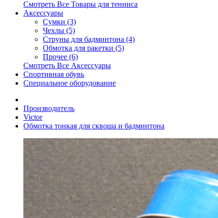
Смотреть Все Товары для тенниса
Аксессуары
Сумки (3)
Чехлы (5)
Струны для бадминтона (4)
Обмотка для ракетки (5)
Прочее (6)
Смотреть Все Аксессуары
Спортивная обувь
Специальное оборудование
Производитель
Victor
Обмотка тонкая для сквоша и бадминтона