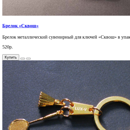
Брелок «Сквош»
Брелок металлический сувенирный для ключей «Сквош» в упако
520р.
Купить