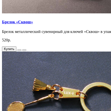
Брелок «Сквош»
Брелок металлический сувенирный для ключей «Сквош» в упако
520р.
Купить