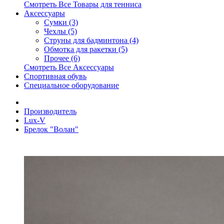
Смотреть Все Товары для тенниса
Аксессуары
Сумки (3)
Чехлы (5)
Струны для бадминтона (4)
Обмотка для ракетки (5)
Прочее (6)
Смотреть Все Аксессуары
Спортивная обувь
Специальное оборудование
Производитель
Lux-V
Брелок "Волан"