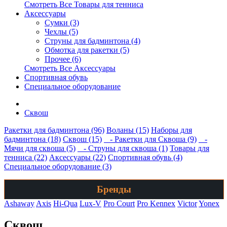
Смотреть Все Товары для тенниса
Аксессуары
Сумки (3)
Чехлы (5)
Струны для бадминтона (4)
Обмотка для ракетки (5)
Прочее (6)
Смотреть Все Аксессуары
Спортивная обувь
Специальное оборудование
Сквош
Ракетки для бадминтона (96)
Воланы (15)
Наборы для
бадминтона (18)
Сквош (15)
- Ракетки для Сквоша (9)
-
Мячи для сквоша (5)
- Cтруны для сквоша (1)
Товары для
тенниса (22)
Аксессуары (22)
Спортивная обувь (4)
Специальное оборудование (3)
Бренды
Ashaway
Axis
Hi-Qua
Lux-V
Pro Court
Pro Kennex
Victor
Yonex
Сквош