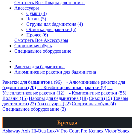
Смотреть Все Товары для тенниса
Аксессуары
Сумки (3)
Чехлы (5)
Струны для бадминтона (4)
Обмотка для ракетки (5)
Прочее (6)
Смотреть Все Аксессуары
Спортивная обувь
Специальное оборудование
Ракетки для бадминтона
Алюминиевые ракетки для бадминтона
Ракетки для бадминтона (96)
- Алюминиевые ракетки для
бадминтона (20)
- Комбинированные ракетки (9)
-
Углепластиковые ракетки (12)
- Композитные ракетки (55)
Воланы (15)
Наборы для бадминтона (18)
Сквош (15)
Товары
для тенниса (22)
Аксессуары (22)
Спортивная обувь (4)
Специальное оборудование (3)
Бренды
Ashaway
Axis
Hi-Qua
Lux-V
Pro Court
Pro Kennex
Victor
Yonex