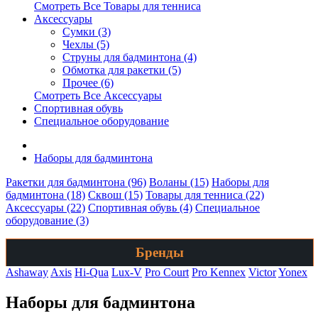
Смотреть Все Товары для тенниса
Аксессуары
Сумки (3)
Чехлы (5)
Струны для бадминтона (4)
Обмотка для ракетки (5)
Прочее (6)
Смотреть Все Аксессуары
Спортивная обувь
Специальное оборудование
Наборы для бадминтона
Ракетки для бадминтона (96)
Воланы (15)
Наборы для
бадминтона (18)
Сквош (15)
Товары для тенниса (22)
Аксессуары (22)
Спортивная обувь (4)
Специальное
оборудование (3)
Бренды
Ashaway
Axis
Hi-Qua
Lux-V
Pro Court
Pro Kennex
Victor
Yonex
Наборы для бадминтона