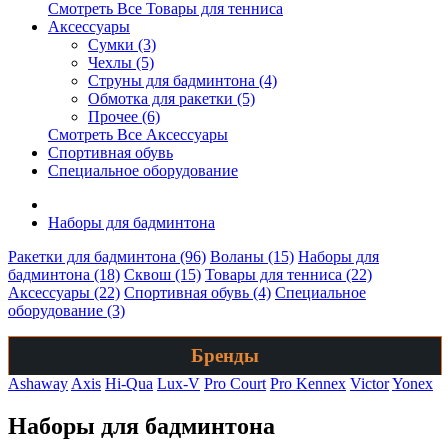
Смотреть Все Товары для тенниса
Аксессуары
Сумки (3)
Чехлы (5)
Струны для бадминтона (4)
Обмотка для ракетки (5)
Прочее (6)
Смотреть Все Аксессуары
Спортивная обувь
Специальное оборудование
Наборы для бадминтона
Ракетки для бадминтона (96)
Воланы (15)
Наборы для
бадминтона (18)
Сквош (15)
Товары для тенниса (22)
Аксессуары (22)
Спортивная обувь (4)
Специальное
оборудование (3)
Бренды
Ashaway
Axis
Hi-Qua
Lux-V
Pro Court
Pro Kennex
Victor
Yonex
Наборы для бадминтона