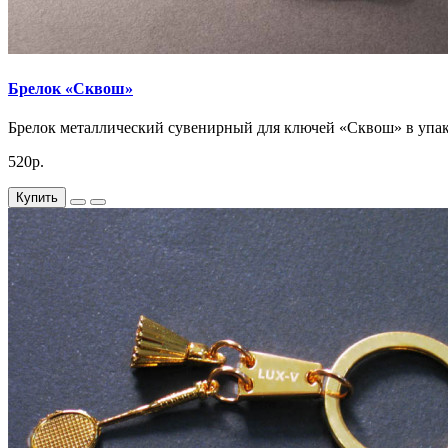
Брелок «Сквош»
Брелок металлический сувенирный для ключей «Сквош» в упако
520р.
Купить